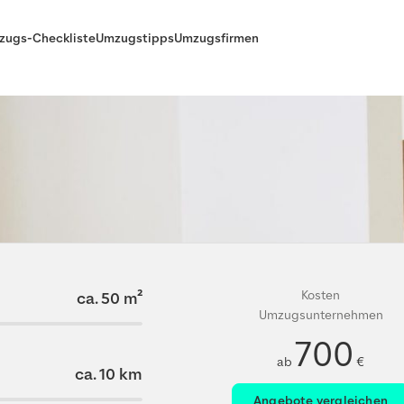
zugs-Checkliste
Umzugstipps
Umzugsfirmen
Kosten
ca.
50
m²
Umzugsunternehmen
700
ab
€
ca.
10
km
Angebote vergleichen