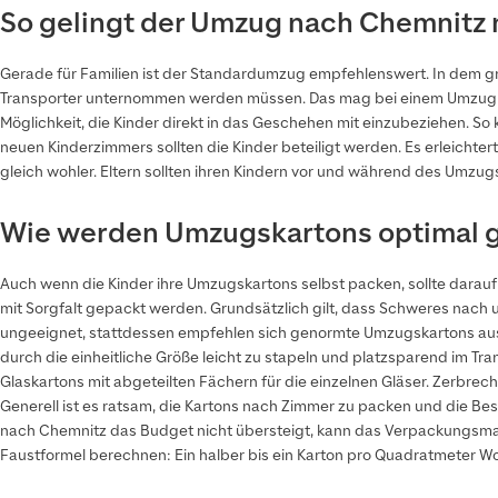
So gelingt der Umzug nach Chemnitz 
Gerade für Familien ist der Standardumzug empfehlenswert. In dem gro
Transporter unternommen werden müssen. Das mag bei einem Umzug in 
Möglichkeit, die Kinder direkt in das Geschehen mit einzubeziehen. So
neuen Kinderzimmers sollten die Kinder beteiligt werden. Es erleicht
gleich wohler. Eltern sollten ihren Kindern vor und während des Umzu
Wie werden Umzugskartons optimal 
Auch wenn die Kinder ihre Umzugskartons selbst packen, sollte darau
mit Sorgfalt gepackt werden. Grundsätzlich gilt, dass Schweres nach 
ungeeignet, stattdessen empfehlen sich genormte Umzugskartons aus fe
durch die einheitliche Größe leicht zu stapeln und platzsparend im Tr
Glaskartons mit abgeteilten Fächern für die einzelnen Gläser. Zerbre
Generell ist es ratsam, die Kartons nach Zimmer zu packen und die B
nach Chemnitz das Budget nicht übersteigt, kann das Verpackungsmat
Faustformel berechnen: Ein halber bis ein Karton pro Quadratmeter W