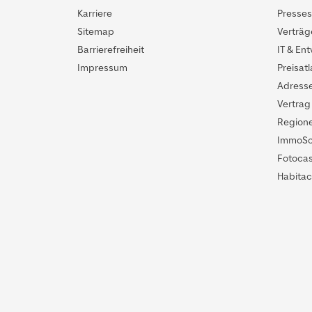
Karriere
Presses
Sitemap
Verträg
Barrierefreiheit
IT & En
Impressum
Preisatl
Adress
Vertrag
Region
ImmoSco
Fotoca
Habitac