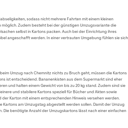
abseligkeiten, sodass nicht mehrere Fahrten mit einem kleinen
m möglich. Zudem besteht bei der günstigen Umzugsvariante die
lsachen selbst in Kartons packen. Auch bei der Einrichtung ihres
öbel angeschafft werden. In einer vertrauten Umgebung fühlen sie sich
it beim Umzug nach Chemnitz nichts zu Bruch geht, müssen die Kartons
tons ist entscheidend. Bananenkisten aus dem Supermarkt sind eher
eren und halten einem Gewicht von bis zu 20 kg stand. Zudem sind sie
inere und stabilere Kartons speziell für Bücher und Akten sowie
 und der Karton mit einem entsprechenden Hinweis versehen werden.
die Kartons am Umzugstag abgestellt werden sollen. Damit der Umzug
 Die benötigte Anzahl der Umzugskartons lässt nach einer einfachen