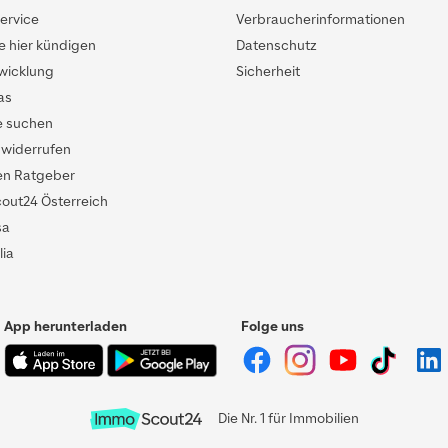
ervice
Verbraucherinformationen
e hier kündigen
Datenschutz
twicklung
Sicherheit
as
e suchen
 widerrufen
en Ratgeber
ut24 Österreich
sa
lia
App herunterladen
Folge uns
Die Nr. 1 für Immobilien