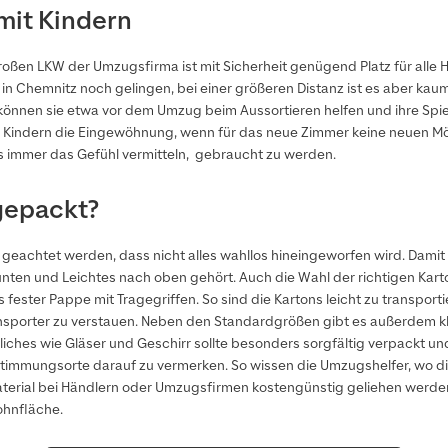
mit Kindern
ßen LKW der Umzugsfirma ist mit Sicherheit genügend Platz für alle H
Chemnitz noch gelingen, bei einer größeren Distanz ist es aber kau
 können sie etwa vor dem Umzug beim Aussortieren helfen und ihre Spie
ert Kindern die Eingewöhnung, wenn für das neue Zimmer keine neuen M
gs immer das Gefühl vermitteln, gebraucht zu werden.
gepackt?
f geachtet werden, dass nicht alles wahllos hineingeworfen wird. Dam
unten und Leichtes nach oben gehört. Auch die Wahl der richtigen Kar
ster Pappe mit Tragegriffen. So sind die Kartons leicht zu transporti
ansporter zu verstauen. Neben den Standardgrößen gibt es außerdem kle
chliches wie Gläser und Geschirr sollte besonders sorgfältig verpackt
estimmungsorte darauf zu vermerken. So wissen die Umzugshelfer, wo 
erial bei Händlern oder Umzugsfirmen kostengünstig geliehen werden.
ohnfläche.