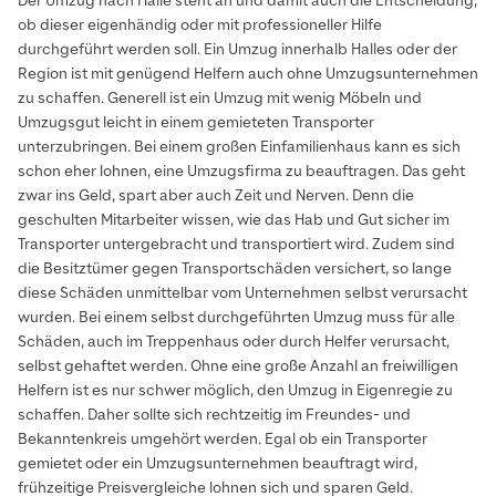
Der Umzug nach Halle steht an und damit auch die Entscheidung,
ob dieser eigenhändig oder mit professioneller Hilfe
durchgeführt werden soll. Ein Umzug innerhalb Halles oder der
Region ist mit genügend Helfern auch ohne Umzugsunternehmen
zu schaffen. Generell ist ein Umzug mit wenig Möbeln und
Umzugsgut leicht in einem gemieteten Transporter
unterzubringen. Bei einem großen Einfamilienhaus kann es sich
schon eher lohnen, eine Umzugsfirma zu beauftragen. Das geht
zwar ins Geld, spart aber auch Zeit und Nerven. Denn die
geschulten Mitarbeiter wissen, wie das Hab und Gut sicher im
Transporter untergebracht und transportiert wird. Zudem sind
die Besitztümer gegen Transportschäden versichert, so lange
diese Schäden unmittelbar vom Unternehmen selbst verursacht
wurden. Bei einem selbst durchgeführten Umzug muss für alle
Schäden, auch im Treppenhaus oder durch Helfer verursacht,
selbst gehaftet werden. Ohne eine große Anzahl an freiwilligen
Helfern ist es nur schwer möglich, den Umzug in Eigenregie zu
schaffen. Daher sollte sich rechtzeitig im Freundes- und
Bekanntenkreis umgehört werden. Egal ob ein Transporter
gemietet oder ein Umzugsunternehmen beauftragt wird,
frühzeitige Preisvergleiche lohnen sich und sparen Geld.