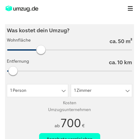
Was kostet dein Umzug?
Wohnfläche
ca.
50
m²
Entfernung
ca.
10
km
1 Person
1 Zimmer
Kosten
Umzugsunternehmen
700
ab
€