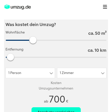
Was kostet dein Umzug?
Wohnfläche
ca.
50
m²
Entfernung
ca.
10
km
1 Person
1 Zimmer
Kosten
Umzugsunternehmen
700
ab
€