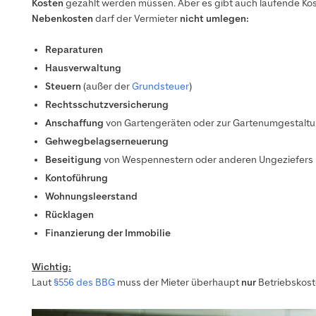
Kosten
gezahlt werden müssen. Aber es gibt auch laufende Kost
Nebenkosten
darf der Vermieter
nicht umlegen:
Reparaturen
Hausverwaltung
Steuern
(außer der
Grundsteuer
)
Rechtsschutzversicherung
Anschaffung
von Gartengeräten oder zur Gartenumgestalt
Gehwegbelagserneuerung
Beseitigung
von Wespennestern oder anderen Ungeziefers
Kontoführung
Wohnungsleerstand
Rücklagen
Finanzierung der Immobilie
Wichtig:
Laut
§556 des BBG
muss der Mieter überhaupt
nur
Betriebskost