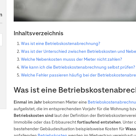
m
Inhaltsverzeichnis
Was ist eine Betriebskostenabrechnung?
Was ist der Unterschied zwischen Betriebskosten und Neb
Welche Nebenkosten musss der Mieter nicht zahlen?
Wie kann ich die Betriebskostenabrechnung selbst prüfen?
Welche Fehler passieren häufig bei der Betriebskostenab
Was ist eine Betriebskostenabre
Einmal im Jahr
bekommen Mieter eine
Betriebskostenabrechn
aufgelistet, die im entsprechenden Vorjahr für die Wohnung bzw
Betriebskosten
sind
laut der Definition der Betriebskostenver
Immobilie oder das Erbbaurecht
fortlaufend entstehen
. Unter
bestehender Gebäudesituation beispielsweise Kosten für
Wass
anfallenden
Betriebskosten
werden im Mietvertrag vereinbart u