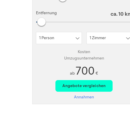
Entfernung
ca.
10
k
1 Person
1 Zimmer
Kosten
Umzugsunternehmen
700
ab
€
Angebote vergleichen
Annahmen