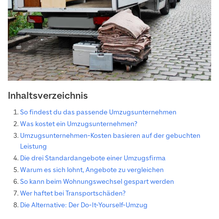
Inhaltsverzeichnis
So findest du das passende Umzugsunternehmen
Was kostet ein Umzugsunternehmen?
Umzugsunternehmen-Kosten basieren auf der gebuchten
Leistung
Die drei Standardangebote einer Umzugsfirma
Warum es sich lohnt, Angebote zu vergleichen
So kann beim Wohnungswechsel gespart werden
Wer haftet bei Transportschäden?
Die Alternative: Der Do-It-Yourself-Umzug